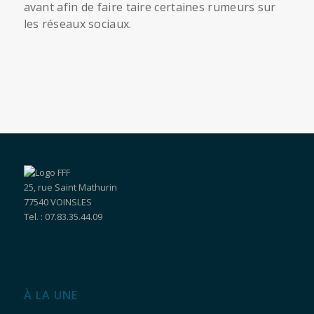
avant afin de faire taire certaines rumeurs sur
les réseaux sociaux.
25, rue Saint Mathurin
77540 VOINSLES
Tel. : 07.83.35.44.09
À LA UNE