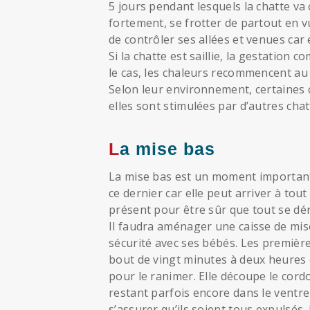
5 jours pendant lesquels la chatte 
fortement, se frotter de partout en vu
de contrôler ses allées et venues car e
Si la chatte est saillie, la gestation 
le cas, les chaleurs recommencent au 
Selon leur environnement, certaines 
elles sont stimulées par d’autres chat
La mise bas
La mise bas est un moment important d
ce dernier car elle peut arriver à tou
présent pour être sûr que tout se dér
Il faudra aménager une caisse de mise
sécurité avec ses bébés. Les première
bout de vingt minutes à deux heures 
pour le ranimer. Elle découpe le cordo
restant parfois encore dans le ventre
s’assurer qu’ils soient tous expulsés.