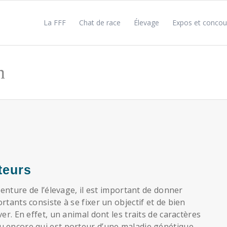
La FFF
Chat de race
Élevage
Expos et concou
n
teurs
venture de l’élevage, il est important de donner
tants consiste à se fixer un objectif et de bien
er. En effet, un animal dont les traits de caractères
u encore qui est porteur d’une maladie génétique