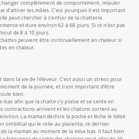
va changer complètement de comportement, miauler
e d’attirer les mâles. C’est pourquoi il est important
lle peut chercher à s’enfuir de la chatterie.
commence et dure environ 62 à 68 jours. Si ce n’est pas
bout de 8 à 10 jours.
chattes peuvent être continuellement en chaleur si
tes en chaleur.
ans la vie de l’éleveur. C’est aussi un stress pour
t moment de la journée, et il est important d’être
oule bien.
-bas afin que la chatte s’y plaise et se sente en
s contractions arrivent et les chatons sortent au
environ. La maman déchire la poche et lèche le bébé
n ombilical qui le relie au placenta, ce dernier
 de la maman au moment de la mise bas. Il faut bien
 La fréquence de sortie des chatons peut aller de 20