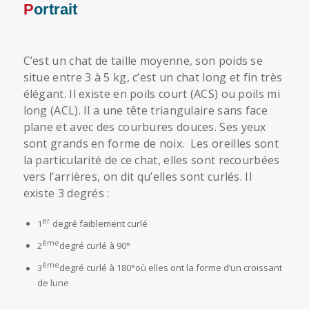
Portrait
C’est un chat de taille moyenne, son poids se
situe entre 3 à 5 kg, c’est un chat long et fin très
élégant. Il existe en poils court (ACS) ou poils mi
long (ACL). Il a une tête triangulaire sans face
plane et avec des courbures douces. Ses yeux
sont grands en forme de noix. Les oreilles sont
la particularité de ce chat, elles sont recourbées
vers l’arrières, on dit qu’elles sont curlés. Il
existe 3 degrés :
er
1
degré faiblement curlé
ème
2
degré curlé à 90°
ème
3
degré curlé à 180°où elles ont la forme d’un croissant
de lune