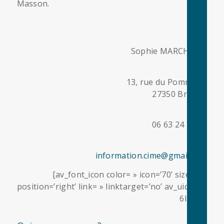
Masson.
Sophie MARCHAND
13, rue du Pommerel
27350 Brestot
06 63 24 78 28
information.cime@gmail.com
[av_font_icon color= » icon=’70’ size=’20’
position=’right’ link= » linktarget=’no’ av_uid=’av-
6lbnc6′