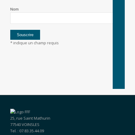
Nom
*
indique un champ requis
25, rue Saint Mathurin
77540 VOINSLES
Tel. : 07.83.35.44.09