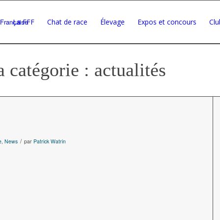
La FFF
Chat de race
Élevage
Expos et concours
Clu
 catégorie : actualités
/
e
,
News
par
Patrick Watrin