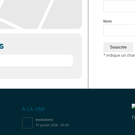
Nom
S
*
indique un cha
À LA UNE
f
exclusions
19 janvier 2026 - 00:59