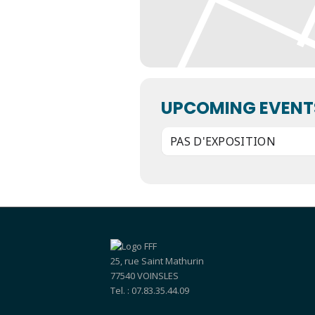
UPCOMING EVENT
PAS D'EXPOSITION
25, rue Saint Mathurin
77540 VOINSLES
Tel. : 07.83.35.44.09